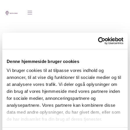
Denne hjemmeside bruger cookies
Vi bruger cookies til at tilpasse vores indhold og
annoncer, til at vise dig funktioner til sociale medier og til
at analysere vores trafik. Vi deler også oplysninger om
din brug af vores hjemmeside med vores partnere inden
for sociale medier, annonceringspartnere og
Sognecafé
analysepartnere. Vores partnere kan kombinere disse
data med andre oplysninger, du har givet dem, eller som
1. Torsdag i hver måned kl. 14.00-16.00
de har indsamlet fra din brug af deres tjenester.
Vi ønsker, at lave et meget varieret program, som deltagerne
kan være med til at bestemme. Hygge og samvær er vigtige