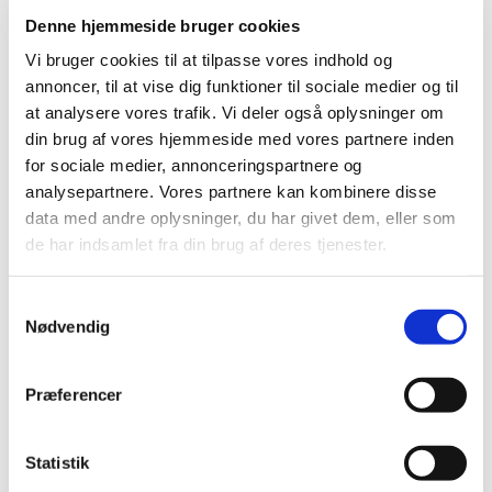
julehjælp.
Denne hjemmeside bruger cookies
Vi bruger cookies til at tilpasse vores indhold og
Tryk blot på den
annoncer, til at vise dig funktioner til sociale medier og til
tekstfeltet og bliv ført
at analysere vores trafik. Vi deler også oplysninger om
direkte til en hjemmeside,
din brug af vores hjemmeside med vores partnere inden
der tilbyder julehjælp:
for sociale medier, annonceringspartnere og
analysepartnere. Vores partnere kan kombinere disse
Menighedsplejen i DK
data med andre oplysninger, du har givet dem, eller som
Mødrehjælpen
de har indsamlet fra din brug af deres tjenester.
Julehjælpen
Frelsens Hær
Samtykkevalg
Dansk Folkehjælp
Nødvendig
Gestus Nord
Børnesagens Fællesråd
Præferencer
Rødekors Odense
Blåkors
Den Danske Frimurer Orden
Statistik
Frimurerlogen Odense