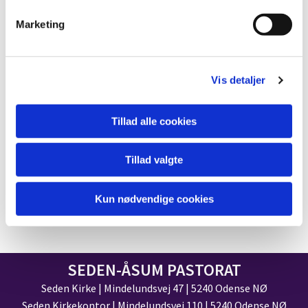
Marketing
Øvrig vejledning og
inspiration til steder at
søge julehjælp:
Vis detaljer
SAND hjemløse
Enligmor.dk
Tillad alle cookies
Lions Club
Foreningen til støtte for
Tillad valgte
mødre og børn
Børnenes Kontor
Kun nødvendige cookies
Odense Kommune
SEDEN-ÅSUM PASTORAT
Seden Kirke | Mindelundsvej 47 | 5240 Odense NØ
Seden Kirkekontor | Mindelundsvej 110 | 5240 Odense NØ