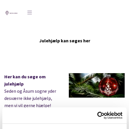
Julehjælp kan søges her
Her kan du søge om
julehjælp
Seden og Åsum sogne yder
desværre ikke julehjælp,
men vi vil gerne hjælpe!
Derfor har vi forsøgt at
samle en række links til
steder, hvor der kan søges